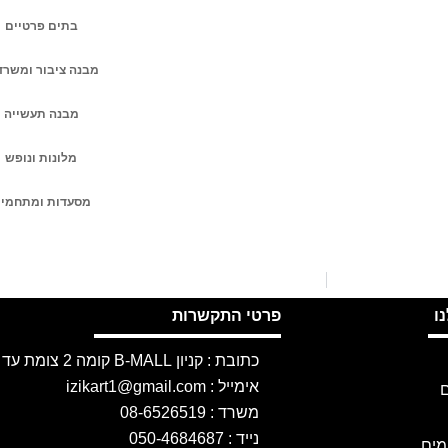
בתים פרטיים
מבנה ציבור ומשרד
מבנה תעשייה
מלונות ונופש
מסעדות ומתחמי
ו
פרטי התקשרות
כתובת : קניון B-MALL קומה 2 צומת עד הלום, אשדוד
אימייל : izikart1@gmail.com
ם
משרד : 08-6526519
נייד : 050-4684687
מים