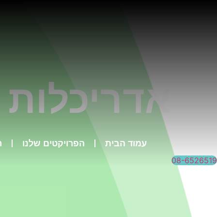
לג
תוכן
אדריכלות 
עמוד הבית
הפרויקטים שלנו
ר
08-6526519